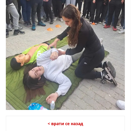
< врати се назад