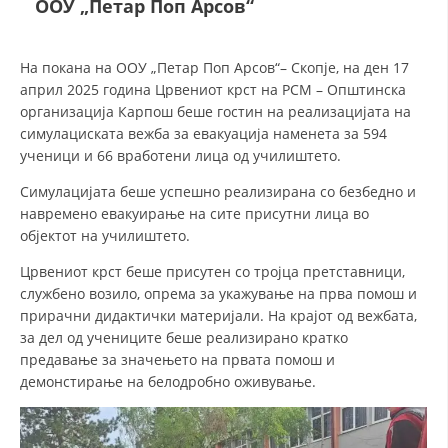
ООУ „Петар Поп Арсов“
ДЕЈСТВУВАЊЕ
На покана на ООУ „Петар Поп Арсов“– Скопје, на ден 17
април 2025 година Црвениот крст на РСМ – Општинска
организација Карпош беше гостин на реализацијата на
симулациската вежба за евакуација наменета за 594
ученици и 66 вработени лица од училиштето.
ПРИРАЧНИЦИ
Симулацијата беше успешно реализирана со безбедно и
навремено евакуирање на сите присутни лица во
СТРАТЕГИИ
објектот на училиштето.
ЕДУКАТИВНО ИНФОРМАТИВНИ МАТЕРИЈАЛИ
Црвениот крст беше присутен со тројца претставници,
БРОШУРИ
службено возило, опрема за укажување на прва помош и
прирачни дидактички материјали. На крајот од вежбата,
ПОСТЕРИ
за дел од учениците беше реализирано кратко
предавање за значењето на првата помош и
ПРЕЗЕНТАЦИИ
демонстирање на белодробно оживување.