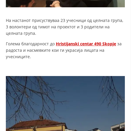
На настанот присуствуваа 23 учесници од целната група,
3 волонтери од тимот на проектот и 3 родители на
целната група.
Голема благодарност до
Hristijanski centar 490 Skopje
за
радоста и насмевките кои ги украсија лицата на
учесниците.