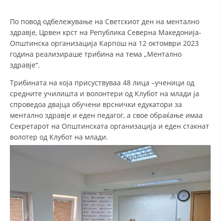
По повод одбележување на Светскиот ден на ментално
ДЕЈСТВУВАЊЕ
здравје, Црвен крст на Република Северна Македонија-
Општинска организација Карпош на 12 октомври 2023
година реализираше трибина на тема „Ментално
здравје“.
Трибината на која присуствуваа 48 лица –ученици од
ПРИРАЧНИЦИ
средните училишта и волонтери од Клубот на млади ја
спроведоа двајца обучени врснички едукатори за
СТРАТЕГИИ
ментално здравје и еден педагог, а свое обраќање имаа
ЕДУКАТИВНО ИНФОРМАТИВНИ МАТЕРИЈАЛИ
Секретарот на Општинската организација и еден стакнат
волотер од Клубот на млади.
БРОШУРИ
ПОСТЕРИ
ПРЕЗЕНТАЦИИ