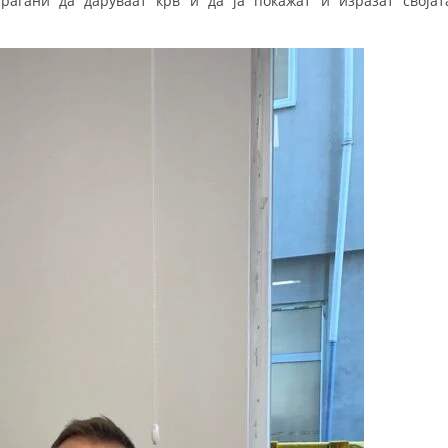
раѓани да даруваат крв и да ја покажат и изразат својат