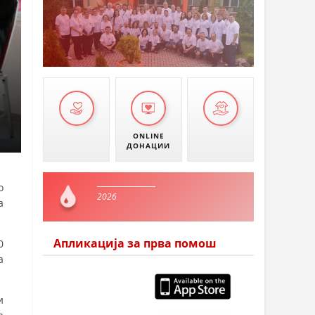
ONLINE
ДОНАЦИИ
о
2026
а
Апликација за прва помош
0
а
и