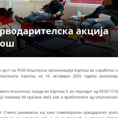
ДЕЈСТВУВАЊЕ
рводарителска акција
пош
ПРИРАЧНИЦИ
СТРАТЕГИИ
ЕДУКАТИВНО ИНФОРМАТИВНИ МАТЕРИЈАЛИ
 крст на РСМ-Општинска организација Карпош во соработка с
Општината Карпош на 10 октовмри 2025 година реализир
БРОШУРИ
ПОСТЕРИ
овата општинска зграда во Карпош 3, во периодот од 09:00-17:0
ПРЕЗЕНТАЦИИ
 ја покажаа 94 граѓани меѓу кои и вработените од општинскат
 Стевчо Јакимовски кој како повеќекратен крводарител упат