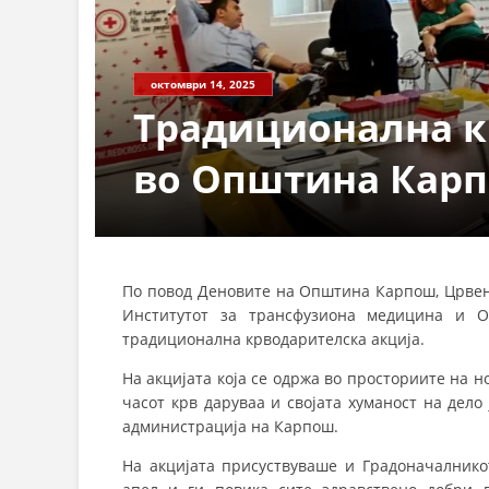
октомври 14, 2025
Традиционална к
во Општина Кар
По повод Деновите на Општина Карпош, Црвен
Институтот за трансфузиона медицина и 
традиционална крводарителска акција.
На акцијата која се одржа во просториите на н
часот крв даруваа и својата хуманост на дело
администрација на Карпош.
На акцијата присуствуваше и Градоначалникот