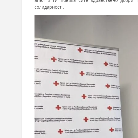
апел и ги повика сите здравствено добри г
солидарност .