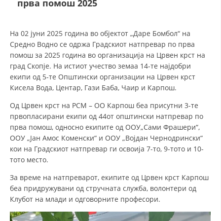
прва помош 2025
ДЕЈСТВУВАЊЕ
На 02 јуни 2025 година во објектот „Даре Бомбол“ на
Средно Водно се одржа Градскиот натпревар по прва
помош за 2025 година во организација на Црвен крст на
град Скопје. На истиот учество земаа 14-те најдобри
екипи од 5-те Општински организации на Црвен крст
ПРИРАЧНИЦИ
Кисела Вода, Центар, Гази Баба, Чаир и Карпош.
Од Црвен крст на РСМ – ОО Карпош беа присутни 3-те
СТРАТЕГИИ
првопласирани екипи од 44от општински натпревар по
ЕДУКАТИВНО ИНФОРМАТИВНИ МАТЕРИЈАЛИ
прва помош, односно екипите од ООУ„Сами Фрашери“,
ООУ „Јан Амос Коменски“ и ООУ „Војдан Чернодрински“
БРОШУРИ
кои на Градскиот натпревар ги освоија 7-то, 9-тото и 10-
тото место.
ПОСТЕРИ
За време на натпреварот, екипите од Црвен крст Карпош
ПРЕЗЕНТАЦИИ
беа придружувани од стручната служба, волонтери од
Клубот на млади и одговорните професори.