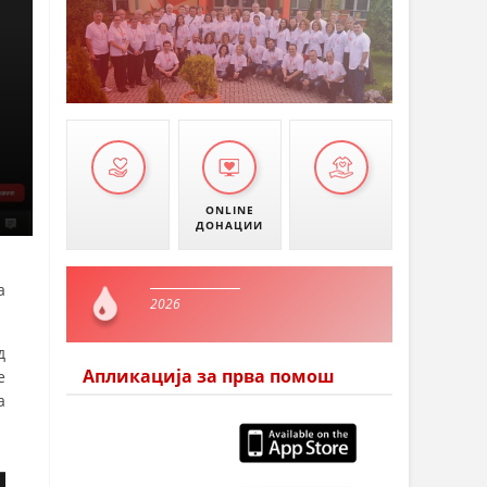
ONLINE
ДОНАЦИИ
а
2026
д
Апликација за прва помош
е
а