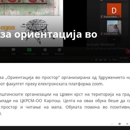
ДЕЈСТВУВАЊЕ
 за ориентација во
ПРИРАЧНИЦИ
СТРАТЕГИИ
ЕДУКАТИВНО ИНФОРМАТИВНИ МАТЕРИЈАЛИ
 за „Ориентација во простор“ организирана од Здружението н
т факултет преку електронската платформа zoom.
БРОШУРИ
пштинските организации на Црвен крст на територија на гра
ПОСТЕРИ
 млади на ЦКРСМ-ОО Карпош. Целта на оваа обука беше да с
ПРЕЗЕНТАЦИИ
 простор и читање на мапа. Обуката помина во позитивн
.