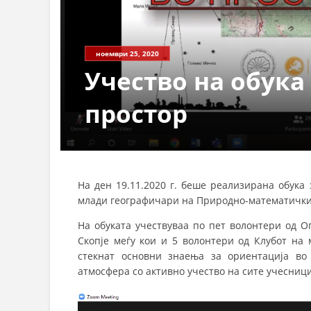
ноември 25, 2020
Учество на обука
простор
На ден 19.11.2020 г. беше реализирана обука
млади географичари на Природно-математичкио
На обуката учествуваа по пет волонтери од О
Скопје меѓу кои и 5 волонтери од Клубот на
стекнат основни знаења за ориентација во
атмосфера со активно учество на сите учесници