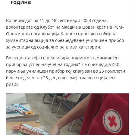
година
ДЕЈСТВУВАЊЕ
Во периодот од 11 до 18 септември 2023 година,
волонтерите од Клубот на млади на Црвен крст на РСМ-
Општинска организација Карпш спроведоа собирна
хуманитарна акција за обезбедување училишен прибор
за ученици од социјално ранливи категории.
ПРИРАЧНИЦИ
Во акцијата која се реализира под мотото „Училишен
прибор за успешна учебна година“ се обезбедија 440
СТРАТЕГИИ
парчиња училишен прибор кој спакуван во 25 комплети
ЕДУКАТИВНО ИНФОРМАТИВНИ МАТЕРИЈАЛИ
беше поделен на 25 деца од семејства во социјален
ризик.
БРОШУРИ
ПОСТЕРИ
ПРЕЗЕНТАЦИИ