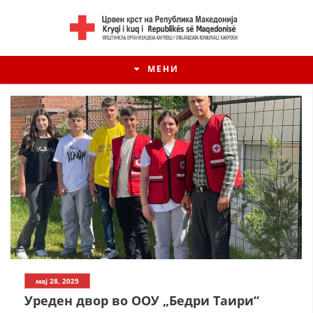
МЕНИ
мај 28, 2025
Уреден двор во ООУ „Бедри Таири“