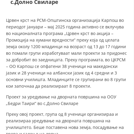
с.Долно Свиларе
ДЕЈСТВУВАЊЕ
Црвен крст на РСМ-Општинска организација Карпош во
периодот јануари – мај 2025 година активно се вклучува
во националната програма „Црвен крст во акција –
Промоција на хумани вредности“ преку која од целата
земја околу 1200 младинци на возраст од 13 до 17 години
ПРИРАЧНИЦИ
во помали групи изработуваат мали проекти за придонес
за добробит во заедницата. Преку програмата, во ЦКРСМ
СТРАТЕГИИ
– ОО Карпош се опфатени 38 ученици на македонски
јазик и 28 ученици на албански јазик од 4 средни и 3
ЕДУКАТИВНО ИНФОРМАТИВНИ МАТЕРИЈАЛИ
основни училишта. Младинците се групирани во 8 групи
кои започнаа да реализираат 8 проекти.
БРОШУРИ
Проект за уредување на дворната површина на ООУ
ПОСТЕРИ
„Бедри Таири“ во с.Долно Свиларе
ПРЕЗЕНТАЦИИ
Преку овој проект, група од 8 ученици организираа и
реализираа уредување на дворната површина на
училиштето. Беше поставена нова земја, посадување на
трева и садење на дрвца.