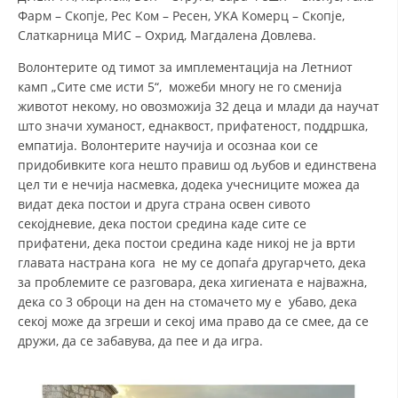
Фарм – Скопје, Рес Ком – Ресен, УКА Комерц – Скопје,
Слаткарница МИС – Охрид, Магдалена Довлева.
Волонтерите од тимот за имплементација на Летниот
камп „Сите сме исти 5“, можеби многу не го сменија
животот некому, но овозможија 32 деца и млади да научат
што значи хуманост, еднаквост, прифатеност, поддршка,
емпатија. Волонтерите научија и осознаа кои се
придобивките кога нешто правиш од љубов и единствена
цел ти е нечија насмевка, додека учесниците можеа да
видат дека постои и друга страна освен сивото
секојдневие, дека постои средина каде сите се
прифатени, дека постои средина каде никој не ја врти
главата настрана кога не му се допаѓа другарчето, дека
за проблемите се разговара, дека хигиената е најважна,
дека со 3 оброци на ден на стомачето му е убаво, дека
секој може да згреши и секој има право да се смее, да се
дружи, да се забавува, да пее и да игра.