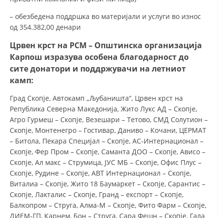
– обезбедена поддршка во материјали и услуги во износ
од 354.382,00 денари
Црвен крст на РСМ – Општинска организација
Карпош изразува особена благодарност до
сите донатори и поддржувачи на летниот
камп:
Град Скопје, Автокамп „Љубаништа“, Црвен крст на
Република Северна Македонија, Жито Лукс АД – Скопје,
Агро Гурмеш – Скопје, Везешари – Тетово, СМД Солутион –
Скопје, Монтенегро – Гостивар, Даниво – Кочани, ЦЕРМАТ
– Битола, Пекара Специјал – Скопје, АС-Интернационал –
Скопје, Фер Пром – Скопје, Саманта ДОО – Скопје, Ависо –
Скопје, Ал макс – Струмица, ЈУС МБ – Скопје, Офис Плус –
Скопје, Рудине – Скопје, АВТ Интернационал – Скопје,
Виталиа – Скопје, Жито 18 Баумаркет – Скопје, Сарантис –
Скопје, Лакталис – Скопје, Гранд – експорт – Скопје,
Балкопром – Струга, Алма-М – Скопје, Фито Фарм – Скопје,
ДИЕМ-ГП, Карнем, Бон – Струга, Сара Фешн – Скопје, Гала