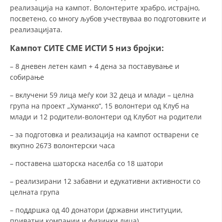
реализација на кампот. Волонтерите храбро, истрајно,
посветено, со многу љубов учествуваа во подготовките и
реализацијата.
Кампот СИТЕ СМЕ ИСТИ 5 низ бројки:
– 8 дневен летен камп + 4 дена за поставување и
собирање
– вклучени 59 лица меѓу кои 32 деца и млади – целна
група на проект „Хуманко“, 15 волонтери од Клуб на
млади и 12 родители-волонтери од Клубот на родители
– за подготовка и реализација на кампот остварени се
вкупно 2673 волонтерски часа
– поставена шаторска населба со 18 шатори
– реализирани 12 забавни и едукативни активности со
целната група
– поддршка од 40 донатори (државни институции,
приватни компании и физички лица)