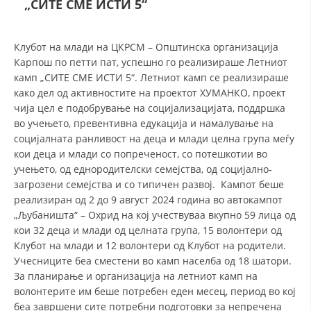
„СИТЕ СМЕ ИСТИ 5“
ДЕЈСТВУВАЊЕ
Клубот на млади на ЦКРСМ – Општинска организација
Карпош по петти пат, успешно го реализираше Летниот
камп „СИТЕ СМЕ ИСТИ 5“. Летниот камп се реализираше
како дел од активностите на проектот ХУМАНКО, проект
чија цел е подобрување на социјализацијата, поддршка
ПРИРАЧНИЦИ
во учењето, превентивна едукација и намалување на
социјалната ранливост на деца и млади целна група меѓу
СТРАТЕГИИ
кои деца и млади со попреченост, со потешкотии во
учењето, од еднородителски семејства, од социјално-
ЕДУКАТИВНО ИНФОРМАТИВНИ МАТЕРИЈАЛИ
загрозени семејства и со типичен развој. Кампот беше
реализиран од 2 до 9 август 2024 година во автокампот
БРОШУРИ
„Љубаништа“ – Охрид на кој учествуваа вкупно 59 лица од
ПОСТЕРИ
кои 32 деца и млади од целната група, 15 волонтери од
Клубот на млади и 12 волонтери од Клубот на родители.
ПРЕЗЕНТАЦИИ
Учесниците беа сместени во камп населба од 18 шатори.
За планирање и организација на летниот камп на
волонтерите им беше потребен еден месец, период во кој
беа завршени сите потребни подготовки за непречена