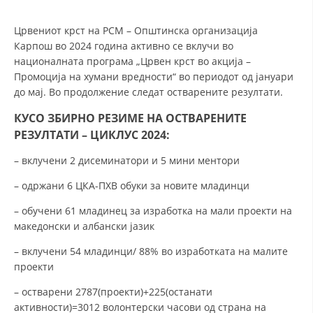
Црвениот крст на РСМ – Општинска организација
ДЕЈСТВУВАЊЕ
Карпош во 2024 година активно се вклучи во
националната програма „Црвен крст во акција –
Промоција на хумани вредности“ во периодот од јануари
до мај. Во продолжение следат остварените резултати.
КУСО ЗБИРНО РЕЗИМЕ НА ОСТВАРЕНИТЕ
ПРИРАЧНИЦИ
РЕЗУЛТАТИ – ЦИКЛУС 2024:
СТРАТЕГИИ
– вклучени 2 дисеминатори и 5 мини ментори
ЕДУКАТИВНО ИНФОРМАТИВНИ МАТЕРИЈАЛИ
– одржани 6 ЦКА-ПХВ обуки за новите младинци
БРОШУРИ
– обучени 61 младинец за изработка на мали проекти на
македонски и албански јазик
ПОСТЕРИ
– вклучени 54 младинци/ 88% во изработката на малите
ПРЕЗЕНТАЦИИ
проекти
– остварени 2787(проекти)+225(останати
активности)=3012 волонтерски часови од страна на