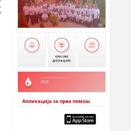
,
r
ONLINE
ДОНАЦИИ
2026
Апликација за прва помош