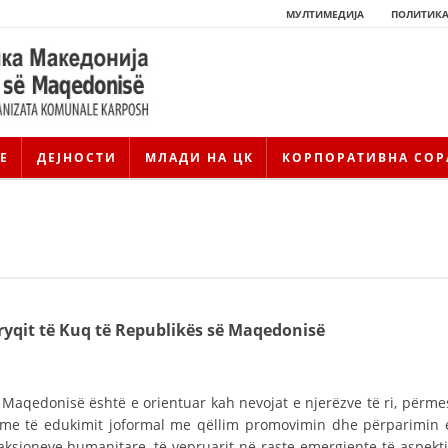
МУЛТИМЕДИЈА
ПОЛИТИКА
Е
ДЕЈНОСТИ
МЛАДИ НА ЦК
КОРПОРАТИВНА СОР
 Kryqit të Kuq të Republikës së Maqedonisë
ë Maqedonisë është e orientuar kah nevojat e njerëzve të ri, përme
shme të edukimit joformal me qëllim promovimin dhe përparimin 
ksioneve humanitare, të vepruarit në raste emergjente të aspekti