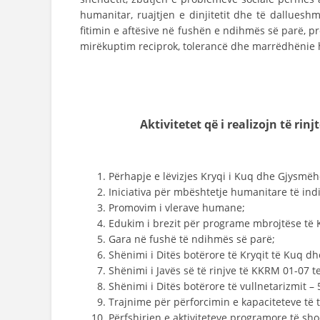
humanitar, ruajtjen e dinjitetit dhe të dalluesh
fitimin e aftësive në fushën e ndihmës së parë, pr
mirëkuptim reciprok, tolerancë dhe marrëdhënie
Aktivitetet që i realizojn
të rinj
Përhapje e lëvizjes Kryqi i Kuq dhe Gjysmë
Iniciativa për mbështetje humanitare të indiv
Promovim i vlerave humane;
Edukim i brezit për programe mbrojtëse të 
Gara në fushë të ndihmës së parë;
Shënimi i Ditës botërore të Kryqit të Kuq 
Shënimi i Javës së të rinjve të KKRM 01-07 te
Shënimi i Ditës botërore të vullnetarizmit – 
Trajnime për përforcimin e kapaciteteve të t
Përfshirjen e aktiviteteve programore të sho