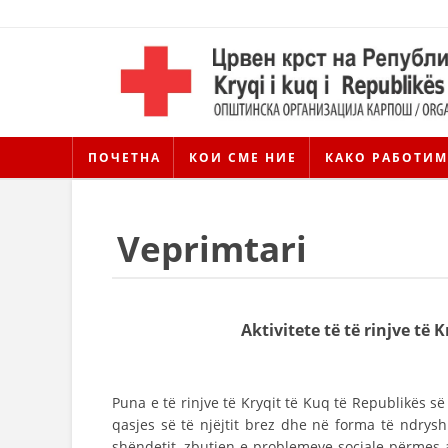
ПОЧЕТНА
КОИ СМЕ НИЕ
КАКО РАБОТИМ
Veprimtari
Aktivitete të të rinjve të
Puna e të rinjve të Kryqit të Kuq të Republikës s
qasjes së të njëjtit brez dhe në forma të ndry
shëndetit, zbutjen e problemeve sociale përmes a