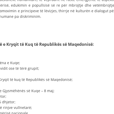
mërisë, edukimin e popullsisë së re për mbrojtje dhe vetëmbrojtje
omovimin e principeve të lëvizjes, thirrje në kulturën e dialogut pë
ДЕЈСТВУВАЊЕ
 humane pa diskriminim.
të e Kryqit të Kuq të Republikës së Maqedonisë:
ПРИРАЧНИЦИ
СТРАТЕГИИ
hëna e Kuqe;
ЕДУКАТИВНО ИНФОРМАТИВНИ МАТЕРИЈАЛИ
idit ose të tërë grupit;
БРОШУРИ
Kryqit të kuq të Republikës së Maqedonisë;
ПОСТЕРИ
dhe Gjysmëhënës së Kuqe – 8 maj;
ПРЕЗЕНТАЦИИ
tor;
5 dhjetor;
ë rinjve vullnetarë;
qërisë nacionale.