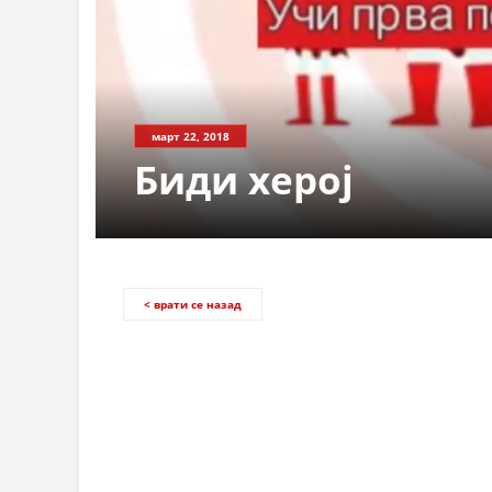
март 22, 2018
Биди херој
< врати се назад