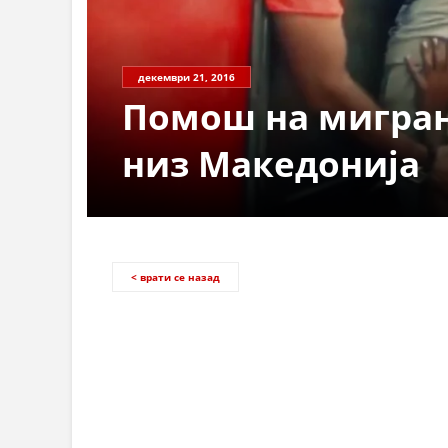
декември 21, 2016
Помош на мигран
низ Македонија
< врати се назад