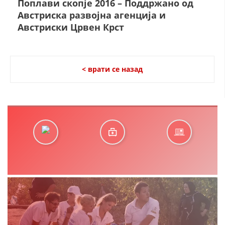
Поплави скопје 2016 – Поддржано од
Австриска развојна агенција и
Австриски Црвен Крст
ДЕЈСТВУВАЊЕ
< врати се назад
ПРИРАЧНИЦИ
СТРАТЕГИИ
ЕДУКАТИВНО ИНФОРМАТИВНИ МАТЕРИЈАЛИ
БРОШУРИ
ПОСТЕРИ
ПРЕЗЕНТАЦИИ