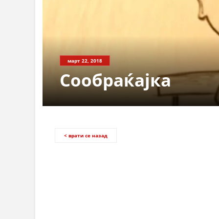
март 22, 2018
Сообраќајка
< врати се назад