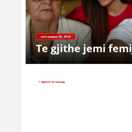
септември 30, 2016
Те gjithe jemi femi
< врати се назад