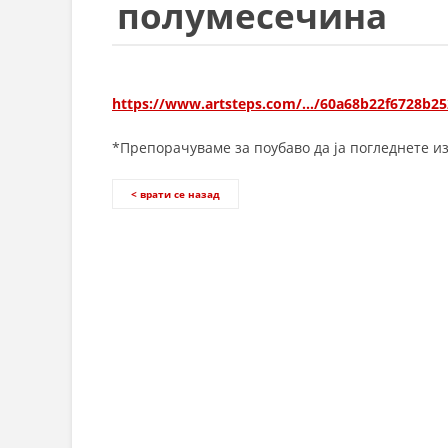
полумесечина
https://www.artsteps.com/…/60a68b22f6728b2
*Препорачуваме за поубаво да ја погледнете из
< врати се назад