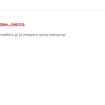
ДЕЈСТВУВАЊЕ
52bbe…/560/315
ложбата да ја отворите преку компјутер.
ПРИРАЧНИЦИ
СТРАТЕГИИ
ЕДУКАТИВНО ИНФОРМАТИВНИ МАТЕРИЈАЛИ
БРОШУРИ
ПОСТЕРИ
ПРЕЗЕНТАЦИИ