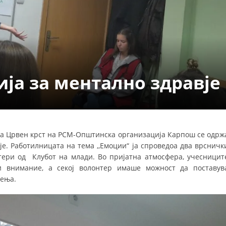
ДЕЈСТВУВАЊЕ
ја за ментално здравје
ПРИРАЧНИЦИ
СТРАТЕГИИ
ЕДУКАТИВНО ИНФОРМАТИВНИ МАТЕРИЈАЛИ
 на Црвен крст на РСМ-Општинска организација Карпош се одрж
је. Работилницата на тема ,,Емоции“ ја спроведоа два врсничк
БРОШУРИ
тери од Клубот на млади. Во пријатна атмосфера, учесницит
ПОСТЕРИ
и внимание, а секој волонтер имаше можност да поставув
лења.
ПРЕЗЕНТАЦИИ