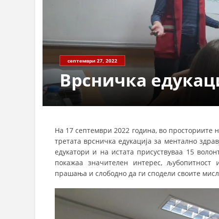
септември 27, 2022
Врсничка едукаци
На 17 септември 2022 година, во просториите
третата врсничка едукација за ментално здрав
едукатори и на истата присуствуваа 15 волон
покажаа значителен интерес, љубопитност 
прашања и слободно да ги сподели своите мис