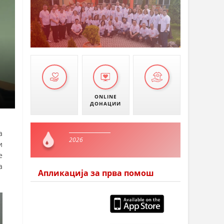
ONLINE
ДОНАЦИИ
а
2026
и
е
а
Апликација за прва помош