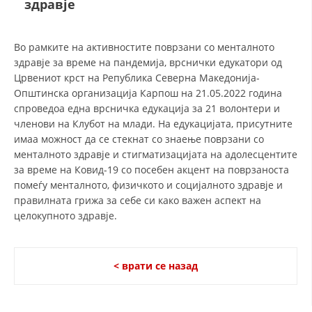
здравје
ДЕЈСТВУВАЊЕ
Во рамките на активностите поврзани со менталното
здравје за време на пандемија, врснички едукатори од
Црвениот крст на Република Северна Македонија-
Општинска организација Карпош на 21.05.2022 година
спроведоа една врсничка едукација за 21 волонтери и
ПРИРАЧНИЦИ
членови на Клубот на млади. На едукацијата, присутните
имаа можност да се стекнат со знаење поврзани со
СТРАТЕГИИ
менталното здравје и стигматизацијата на адолесцентите
за време на Ковид-19 со посебен акцент на поврзаноста
ЕДУКАТИВНО ИНФОРМАТИВНИ МАТЕРИЈАЛИ
помеѓу менталното, физичкото и социјалното здравје и
правилната грижа за себе си како важен аспект на
БРОШУРИ
целокупното здравје.
ПОСТЕРИ
ПРЕЗЕНТАЦИИ
< врати се назад