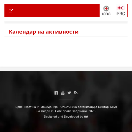
Календар на активности
Црвен крст на Р. Македонија - Општинска организација Центар, Клуб
на млади ©. Сите права задржани. 2026
Designed and Developed by
AA