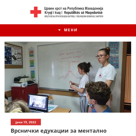
МЕНИ
јуни 15, 2022
Врснички едукации за ментално