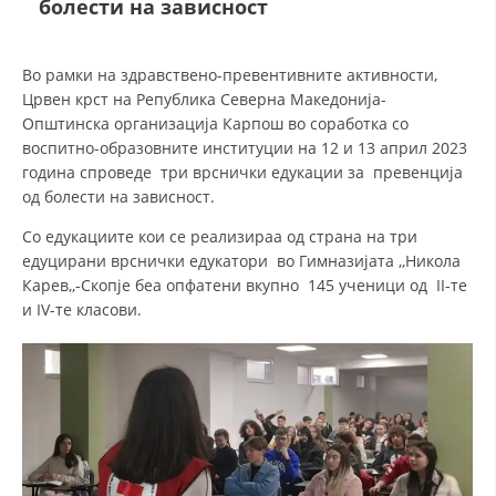
болести на зависност
ДЕЈСТВУВАЊЕ
Во рамки на здравствено-превентивните активности,
Црвен крст на Република Северна Македонија-
Општинска организација Карпош во соработка со
воспитно-образовните институции на 12 и 13 април 2023
година спроведе три врснички едукации за превенција
ПРИРАЧНИЦИ
од болести на зависност.
Со едукациите кои се реализираа од страна на три
СТРАТЕГИИ
едуцирани врснички едукатори во Гимназијата ,,Никола
ЕДУКАТИВНО ИНФОРМАТИВНИ МАТЕРИЈАЛИ
Карев,,-Скопје беа опфатени вкупно 145 ученици од II-те
и IV-те класови.
БРОШУРИ
ПОСТЕРИ
ПРЕЗЕНТАЦИИ