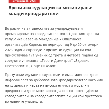
октомври 28, 2025
Врснички едукации за мотивирање
ДЕЈСТВУВАЊЕ
млади крводарители
Во рамки на активностите за унапредување и
промовирање на крводарителството, Црвениот крст на
Република Северна Македонија – Општинска
ПРИРАЧНИЦИ
организација Карпош во периодот од 9 до 20 октомври
2025 година спроведе 7 врснички едукации на кои
СТРАТЕГИИ
присуствуваа 171 ученик од трета и четврта година од
средните училишта „Георги Димитров“, ,,Здравко
ЕДУКАТИВНО ИНФОРМАТИВНИ МАТЕРИЈАЛИ
Цветковски” и „Орце Николов“.
БРОШУРИ
Преку овие едукации, слушателите имаа можност да се
ПОСТЕРИ
информираат за доброволното крводарителство како чин
на хуманост и израз на високи етички и морални
ПРЕЗЕНТАЦИИ
вредности и да се мотивираат да станат потенцијални
крводарители на крводарителските акции кои претстоеа
во нивните училишта.