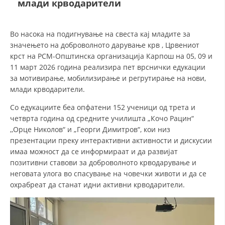
млади крводарители
ДЕЈСТВУВАЊЕ
Во насока на подигнување на свеста кај младите за
значењето на доброволното дарување крв , Црвениот
крст на РСМ-Општинска организација Карпош на 05, 09 и
11 март 2026 година реализира пет врснички едукации
за мотивирање, мобилизирање и регрутирање на нови,
ПРИРАЧНИЦИ
млади крводарители.
Со едукациите беа опфатени 152 ученици од трета и
СТРАТЕГИИ
четврта година од средните училишта „Кочо Рацин“
ЕДУКАТИВНО ИНФОРМАТИВНИ МАТЕРИЈАЛИ
,,Орце Николов“ и „Георги Димитров“, кои низ
презентации преку интерактивни активности и дискусии
БРОШУРИ
имаа можност да се информираат и да развијат
позитивни ставови за доброволното крводарување и
ПОСТЕРИ
неговата улога во спасување на човечки животи и да се
ПРЕЗЕНТАЦИИ
охрабреат да станат идни активни крводарители.