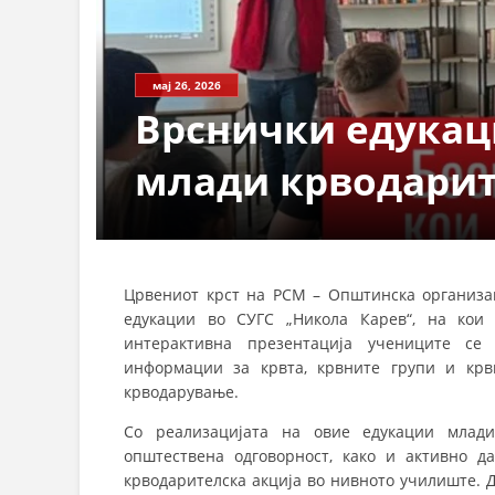
мај 26, 2026
Врснички едукац
млади крводари
Црвениот крст на РСМ – Општинска организа
едукации во СУГС „Никола Карев“, на кои 
интерактивна презентација учениците се 
информации за крвта, крвните групи и крв
крводарување.
Со реализацијата на овие едукации млади
општествена одговорност, како и активно да
крводарителска акција во нивното училиште. Д