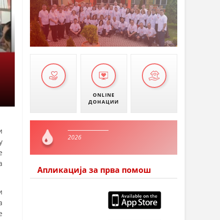
ONLINE
ДОНАЦИИ
и
2026
у
е
а
Апликација за прва помош
и
а
е