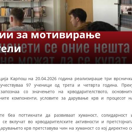
ДЕЈСТВУВАЊЕ
ии за мотивирање
тели
ПРИРАЧНИЦИ
СТРАТЕГИИ
ЕДУКАТИВНО ИНФОРМАТИВНИ МАТЕРИЈАЛИ
ција Карпош на 20.04.2026 година реализираше три врсничк
учествуваа 97 ученици од трета и четврта година. Прек
БРОШУРИ
запознаа со значењето на крводарителството, основнит
ПОСТЕРИ
ните компоненти, условите за дарување крв и процесот н
ПРЕЗЕНТАЦИИ
те беа поттикнати да развиваат хуманост, солидарност 
 се вклучат во крводарителските активности и претстојнат
арувањето крв претставува чин на хуманост со кој директно с