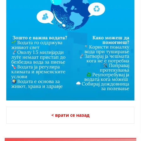
< врати се назад