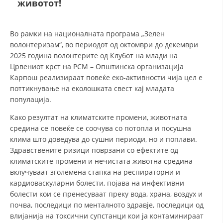
животот!
ДЕЈСТВУВАЊЕ
Во рамки на националната програма „Зелен
волонтеризам“, во периодот од октомври до декември
2025 година волонтерите од Клубот на млади на
Црвениот крст на РСМ – Општинска организација
Карпош реализираат повеќе еко-активности чија цел е
ПРИРАЧНИЦИ
поттикнување на еколошката свест кај младата
популација.
СТРАТЕГИИ
Како резултат на климатските промени, животната
ЕДУКАТИВНО ИНФОРМАТИВНИ МАТЕРИЈАЛИ
средина се повеќе се соочува со потопла и посушна
клима што доведува до сушни периоди, но и поплави.
БРОШУРИ
Здравствените ризици поврзани со ефектите од
климатските промени и нечистата животна средина
ПОСТЕРИ
вклучуваат зголемена стапка на респираторни и
ПРЕЗЕНТАЦИИ
кардиоваскуларни болести, појава на инфективни
болести кои се пренесуваат преку вода, храна, воздух и
почва, последици по менталното здравје, последици од
влијанија на токсични супстанци кои ја контаминираат