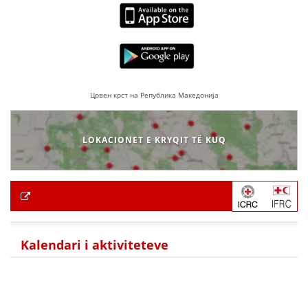
Црвен крст на Република Македонија
LOKACIONET E KRYQIT TË KUQ
Kalendari i aktiviteteve