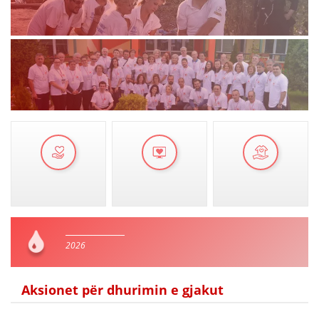
VEPRIMTARI
DORACAKË
STRATEGJI
MATERIAL EDUKATIVO INFORMATIV
BROCHURES
PRESENTATIONS
2026
Aksionet për dhurimin e gjakut