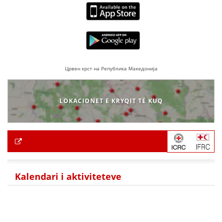
Црвен крст на Република Македонија
LOKACIONET E KRYQIT TË KUQ
Kalendari i aktiviteteve