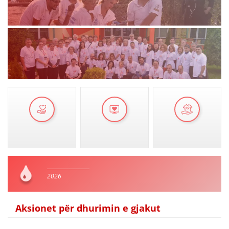
VEPRIMTARI
DORACAKË
STRATEGJI
MATERIAL EDUKATIVO INFORMATIV
BROCHURES
PRESENTATIONS
2026
Aksionet për dhurimin e gjakut