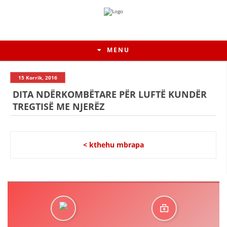
MENU
15 Korrik, 2016
DITA NDËRKOMBËTARE PËR LUFTË KUNDËR
TREGTISË ME NJERËZ
< kthehu mbrapa