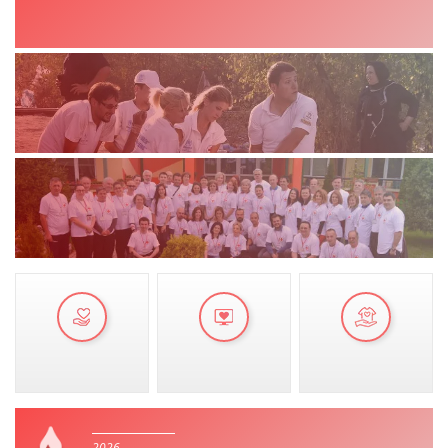
VEPRIMTARI
DORACAKË
STRATEGJI
MATERIAL EDUKATIVO INFORMATIV
BROCHURES
PRESENTATIONS
2026