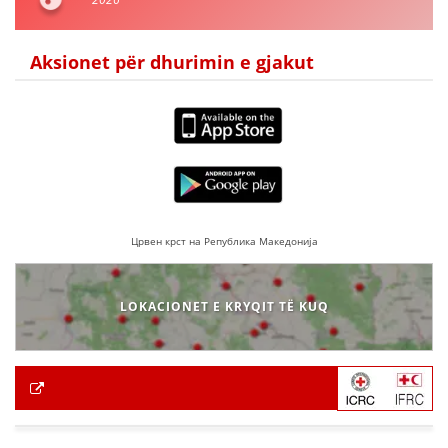
Aksionet për dhurimin e gjakut
Црвен крст на Република Македонија
LOKACIONET E KRYQIT TË KUQ