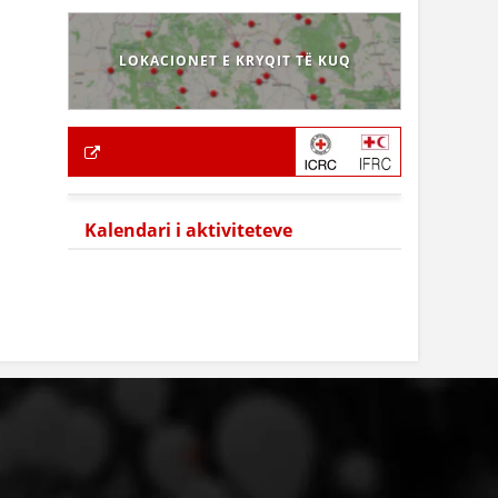
LOKACIONET E KRYQIT TË KUQ
Kalendari i aktiviteteve