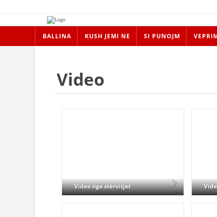
BALLINA
KUSH JEMI NE
SI PUNOJM
VEPRI
Video
Video nga stërvitjet
Vide