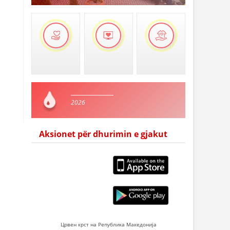
2026
Aksionet për dhurimin e gjakut
Црвен крст на Република Македонија