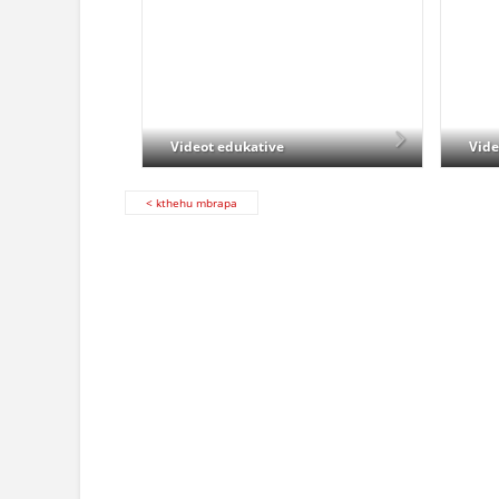
Videot edukative
Vid
< kthehu mbrapa