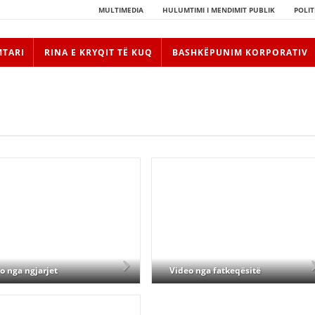
MULTIMEDIA
HULUMTIMI I MENDIMIT PUBLIK
POLIT
MTARI
RINA E KRYQIT TË KUQ
BASHKËPUNIM KORPORATIV
o nga ngjarjet
Video nga fatkeqësitë