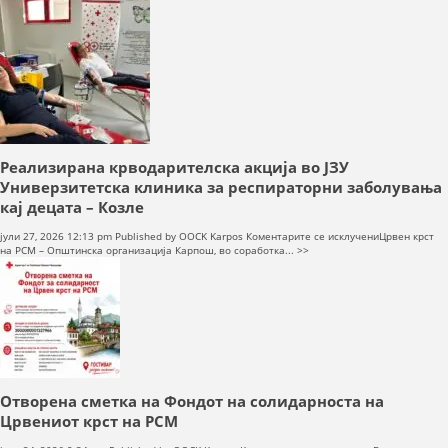
18-
от
циклус
од
проектот
„Хуманко“
Реализирана крводарителска акција во ЈЗУ
Универзитетска клиника за респираторни заболувања
кај децата – Козле
на
јули 27, 2026 12:13 pm
Published by
OOCK Karpos
Коментарите се исклучени
Црвен крст
Реализирана
на РСМ – Општинска организација Карпош, во соработка... >>
крводарителс
акција
во
ЈЗУ
Универзитетс
клиника
за
респираторни
заболувања
кај
Отворена сметка на Фондот на солидарноста на
децата
–
Црвениот крст на РСМ
Козле