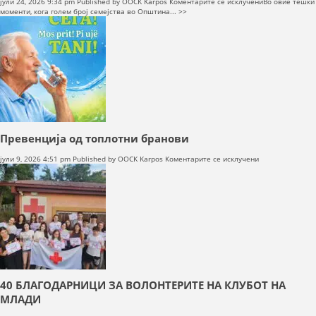
на
јули 24, 2026 9:34 pm
Published by
OOCK Karpos
Коментарите се исклучени
Во овие тешки
Отворена
моменти, кога голем број семејства во Општина... >>
сметка
на
Фондот
на
солидарноста
на
Црвениот
крст
на
РСМ
Превенција од топлотни бранови
на
јули 9, 2026 4:51 pm
Published by
OOCK Karpos
Коментарите се исклучени
Превенција
од
топлотни
бранови
40 БЛАГОДАРНИЦИ ЗА ВОЛОНТЕРИТЕ НА КЛУБОТ НА
МЛАДИ