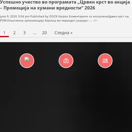
Успешно учество во програмата „Црвен крст во акција
– Промоција на хумани вредности“ 2026
на
јули 9, 2026 3:04 pm
Published by
OOCK Karpos
Коментарите се исклучени
Црвен крст на
Успешно
РСМ-Општинска организација Карпош во периодот јануари –... >>
учество
во
1
2
3
…
20
Следна »
програмата
„Црвен
крст
во
акција
–
Промоција
на
хумани
вредности“
2026