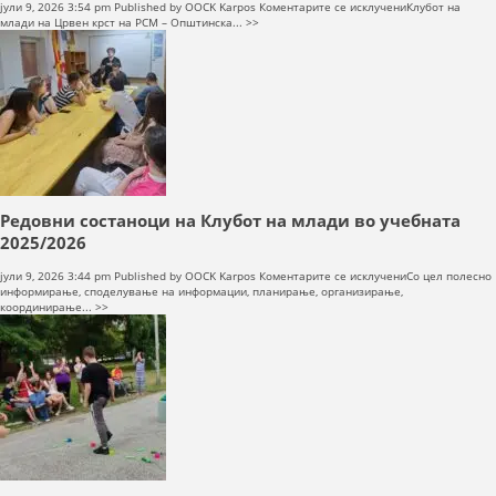
на
јули 9, 2026 3:54 pm
Published by
OOCK Karpos
Коментарите се исклучени
Клубот на
40
млади на Црвен крст на РСМ – Општинска... >>
БЛАГОДАРНИЦИ
ЗА
ВОЛОНТЕРИТЕ
НА
КЛУБОТ
НА
МЛАДИ
Редовни состаноци на Клубот на млади во учебната
2025/2026
на
јули 9, 2026 3:44 pm
Published by
OOCK Karpos
Коментарите се исклучени
Со цел полесно
Редовни
информирање, споделување на информации, планирање, организирање,
состаноци
координирање... >>
на
Клубот
на
млади
во
учебната
2025/2026