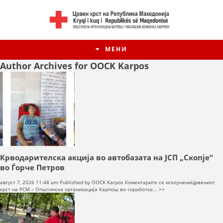
МЕНИ
Author Archives for OOCK Karpos
Крводарителска акција во автобазата на ЈСП „Скопје“
во Ѓорче Петров
на
август 7, 2026 11:48 am
Published by
OOCK Karpos
Коментарите се исклучени
Црвениот
Крводарител
крст на РСМ – Општинска организација Карпош во соработка... >>
акција
во
автобазата
на