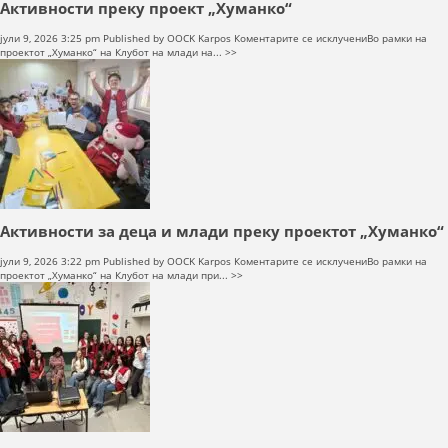
Активности преку проект „Хуманко“
на
јули 9, 2026 3:25 pm
Published by
OOCK Karpos
Коментарите се исклучени
Во рамки на
Активности
проектот „Хуманко“ на Клубот на млади на... >>
преку
проект
„Хуманко“
Активности за деца и млади преку проектот „Хуманко“
на
јули 9, 2026 3:22 pm
Published by
OOCK Karpos
Коментарите се исклучени
Во рамки на
Активности
проектот „Хуманко“ на Клубот на млади при... >>
за
деца
и
млади
преку
проектот
„Хуманко“