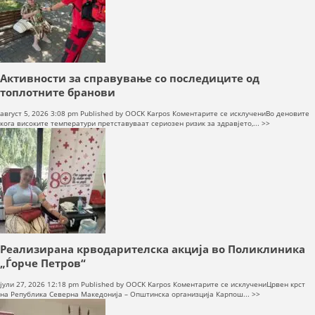
ЈСП
„Скопје“
во
Ѓорче
ДЕЈСТВУВАЊЕ
Петров
Активности за справување со последиците од
топлотните бранови
на
август 5, 2026 3:08 pm
Published by
OOCK Karpos
Коментарите се исклучени
Во деновите
ПРИРАЧНИЦИ
Активности
кога високите температури претставуваат сериозен ризик за здравјето,... >>
за
справување
СТРАТЕГИИ
со
последиците
од
ЕДУКАТИВНО ИНФОРМАТИВНИ МАТЕРИЈАЛИ
топлотните
бранови
БРОШУРИ
ПОСТЕРИ
Реализирана крводарителска акција во Поликлиника
ПРЕЗЕНТАЦИИ
„Ѓорче Петров“
на
јули 27, 2026 12:18 pm
Published by
OOCK Karpos
Коментарите се исклучени
Црвен крст
Реализирана
на Република Северна Македонија – Општинска организција Карпош... >>
крводарителс
акција