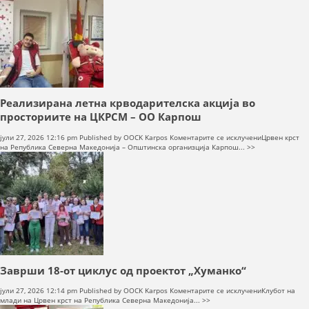
во
Поликлиника
„Ѓорче
Петров“
Реализирана летна крводарителска акција во
просториите на ЦКРСМ – ОО Карпош
на
јули 27, 2026 12:16 pm
Published by
OOCK Karpos
Коментарите се исклучени
Црвен крст
Реализирана
на Република Северна Македонија – Општинска организција Карпош... >>
летна
крводарителс
акција
во
просториите
на
ЦКРСМ
–
ОО
Карпош
Заврши 18-от циклус од проектот „Хуманко“
на
јули 27, 2026 12:14 pm
Published by
OOCK Karpos
Коментарите се исклучени
Клубот на
Заврши
млади на Црвен крст на Република Северна Македонија... >>