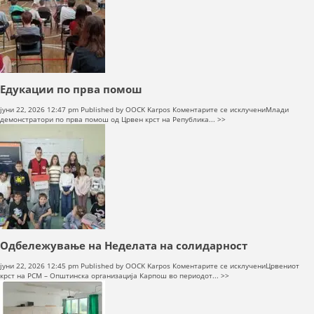
ВО
МАК-
СИСТЕМ
Едукации по прва помош
на
јуни 22, 2026 12:47 pm
Published by
OOCK Karpos
Коментарите се исклучени
Млади
Едукации
демонстратори по прва помош од Црвен крст на Република... >>
по
прва
помош
Одбележување на Неделата на солидарност
на
јуни 22, 2026 12:45 pm
Published by
OOCK Karpos
Коментарите се исклучени
Црвениот
Одбележува
крст на РСМ – Општинска организација Карпош во периодот... >>
на
Неделата
на