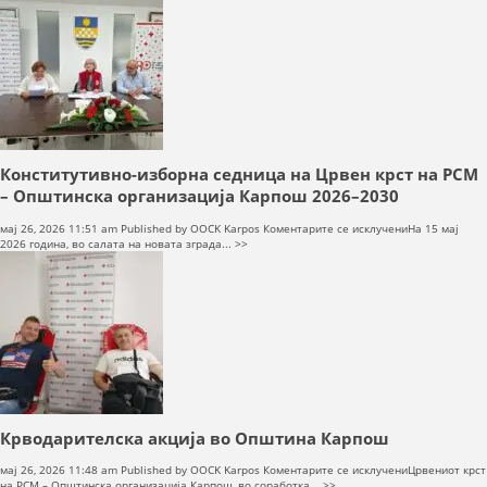
Општински
натпревар
по
прва
помош
2026
Конститутивно-изборна седница на Црвен крст на РСМ
– Општинска организација Карпош 2026–2030
на
мај 26, 2026 11:51 am
Published by
OOCK Karpos
Коментарите се исклучени
На 15 мај
Конститутивно
2026 година, во салата на новата зграда... >>
изборна
седница
на
Црвен
крст
на
РСМ
–
Општинска
организација
Карпош
2026–
Крводарителска акција во Општина Карпош
2030
на
мај 26, 2026 11:48 am
Published by
OOCK Karpos
Коментарите се исклучени
Црвениот крст
Крводарителс
на РСМ – Општинска организација Карпош, во соработка... >>