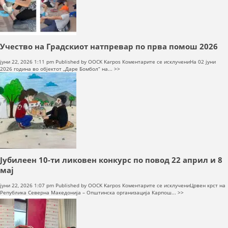
ДЕЈСТВУВАЊЕ
Учество на Градскиот натпревар по прва помош 2026
на
јуни 22, 2026 1:11 pm
Published by
OOCK Karpos
Коментарите се исклучени
На 02 јуни
Учество
2026 година во објектот „Даре Бомбол“ на... >>
на
Градскиот
ПРИРАЧНИЦИ
натпревар
по
прва
СТРАТЕГИИ
помош
2026
ЕДУКАТИВНО ИНФОРМАТИВНИ МАТЕРИЈАЛИ
БРОШУРИ
Јубилеен 10-ти ликовен конкурс по повод 22 април и 8
ПОСТЕРИ
мај
ПРЕЗЕНТАЦИИ
на
јуни 22, 2026 1:07 pm
Published by
OOCK Karpos
Коментарите се исклучени
Црвен крст на
Јубилеен
Република Северна Македонија – Општинска организација Карпош... >>
10-
ти
ликовен
конкурс
по