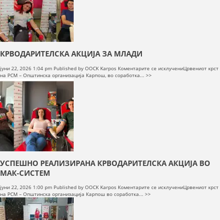
повод
22
април
и
8
мај
КРВОДАРИТЕЛСКА АКЦИЈА ЗА МЛАДИ
на
јуни 22, 2026 1:04 pm
Published by
OOCK Karpos
Коментарите се исклучени
Црвениот крст
КРВОДАРИТЕЛ
на РСМ – Општинска организација Карпош, во соработка... >>
АКЦИЈА
ЗА
МЛАДИ
УСПЕШНО РЕАЛИЗИРАНА КРВОДАРИТЕЛСКА АКЦИЈА ВО
МАК-СИСТЕМ
на
јуни 22, 2026 1:00 pm
Published by
OOCK Karpos
Коментарите се исклучени
Црвениот крст
УСПЕШНО
на РСМ – Општинска организација Карпош во соработка... >>
РЕАЛИЗИРАНА
КРВОДАРИТЕЛ
АКЦИЈА