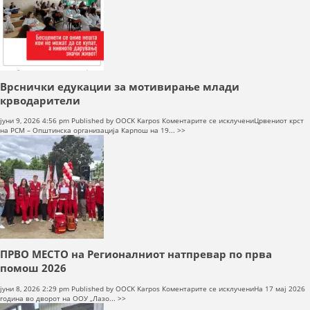
солидарност
Врснички едукации за мотивирање млади
крводарители
на
јуни 9, 2026 4:56 pm
Published by
OOCK Karpos
Коментарите се исклучени
Црвениот крст
Врснички
на РСМ – Општинска организација Карпош на 19... >>
едукации
за
мотивирање
млади
крводарители
ПРВО МЕСТО на Регионалниот натпревар по прва
помош 2026
на
јуни 8, 2026 2:29 pm
Published by
OOCK Karpos
Коментарите се исклучени
На 17 мај 2026
ПРВО
година во дворот на ООУ „Лазо... >>
МЕСТО