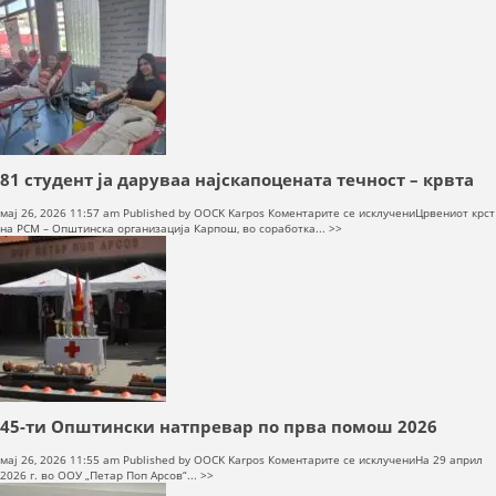
на
Регионалниот
натпревар
по
прва
помош
2026
81 студент ја даруваа најскапоцената течност – крвта
на
мај 26, 2026 11:57 am
Published by
OOCK Karpos
Коментарите се исклучени
Црвениот крст
81
на РСМ – Општинска организација Карпош, во соработка... >>
студент
ја
даруваа
најскапоценат
течност
–
крвта
45-ти Општински натпревар по прва помош 2026
на
мај 26, 2026 11:55 am
Published by
OOCK Karpos
Коментарите се исклучени
На 29 април
45-
2026 г. во ООУ „Петар Поп Арсов“... >>
ти