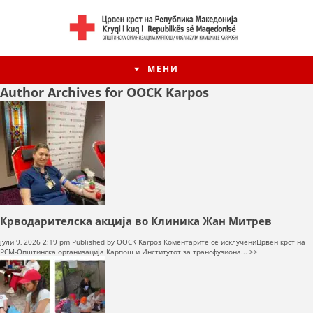
МЕНИ
Author Archives for OOCK Karpos
Крводарителска акција во Клиника Жан Митрев
на
јули 9, 2026 2:19 pm
Published by
OOCK Karpos
Коментарите се исклучени
Црвен крст на
Крводарителска
РСМ-Општинска организација Карпош и Институтот за трансфузиона... >>
акција
во
Клиника
Жан
Митрев